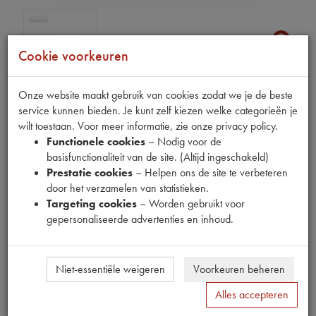
Cookie voorkeuren
Fabrikant
Onze website maakt gebruik van cookies zodat we je de beste
R4
service kunnen bieden. Je kunt zelf kiezen welke categorieën je
wilt toestaan. Voor meer informatie, zie onze privacy policy.
Productnummer
Functionele cookies
– Nodig voor de
2220010
basisfunctionaliteit van de site. (Altijd ingeschakeld)
Prestatie cookies
– Helpen ons de site te verbeteren
Prijs
door het verzamelen van statistieken.
€
16
,
92
(
€
13
,
98
excl. btw
)
Targeting cookies
– Worden gebruikt voor
Bestel
gepersonaliseerde advertenties en inhoud.
Niet-essentiële weigeren
Voorkeuren beheren
Specificaties
Omschrijving
Alles accepteren