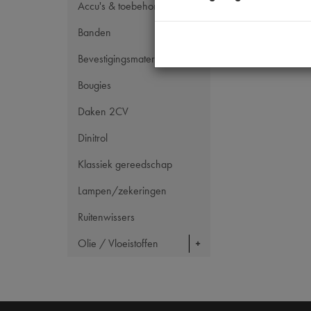
Accu's & toebehoren
Banden
Bevestigingsmateriaal
Bougies
Daken 2CV
Dinitrol
Klassiek gereedschap
Lampen/zekeringen
Ruitenwissers
Olie / Vloeistoffen