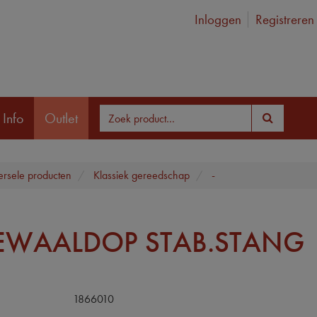
Inloggen
Registreren
 Info
Outlet
ersele producten
Klassiek gereedschap
-
EWAALDOP STAB.STANG
1866010