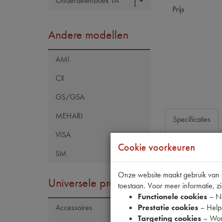
Onderdelenboek TA
Prijs
Andere modellen
AMI
CX
GS/GSA
MEHARI
Specificaties
VISA
Cookie voorkeuren
SM
Eigenschap
Model Citroën
Onze website maakt gebruik van co
Universele producten
toestaan. Voor meer informatie, zi
OE Citroën
Functionele cookies
– No
Prestatie cookies
– Helpe
Accessoires
Targeting cookies
– Wor