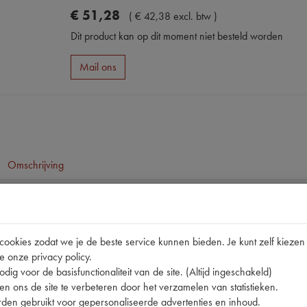
€
51
,
28
(
€
42
,
38
excl. btw
)
Dit product kan op dit moment niet besteld worden
Mail ons
Omschrijving
pen
okies zodat we je de beste service kunnen bieden. Je kunt zelf kiezen 
e onze privacy policy.
dig voor de basisfunctionaliteit van de site. (Altijd ingeschakeld)
n ons de site te verbeteren door het verzamelen van statistieken.
den gebruikt voor gepersonaliseerde advertenties en inhoud.