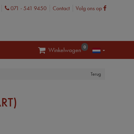
071 - 541 9450
Contact
Volg ons op
Phone
Facebook
0
Winkelwagen
Terug
RT)