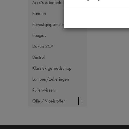
Accu's & toebehoren
Banden
Bevestigingsmateriaal
Bougies
Daken 2CV
Dinitrol
Klassiek gereedschap
Lampen/zekeringen
Ruitenwissers
Olie / Vloeistoffen