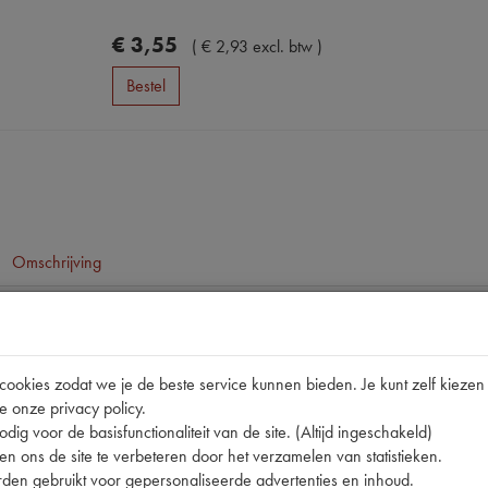
€
3
,
55
(
€
2
,
93
excl. btw
)
Bestel
Omschrijving
pen
DS 10/72->
okies zodat we je de beste service kunnen bieden. Je kunt zelf kiezen 
e onze privacy policy.
1D5407441H
dig voor de basisfunctionaliteit van de site. (Altijd ingeschakeld)
n ons de site te verbeteren door het verzamelen van statistieken.
den gebruikt voor gepersonaliseerde advertenties en inhoud.