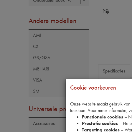
Onderdelenboek TA
Prijs
Andere modellen
AMI
CX
GS/GSA
MEHARI
Specificaties
VISA
Cookie voorkeuren
SM
Eigenschap
Model Citroën
Onze website maakt gebruik van co
Universele producten
toestaan. Voor meer informatie, zi
OE Citroën
Functionele cookies
– No
Prestatie cookies
– Helpe
Accessoires
Targeting cookies
– Wor