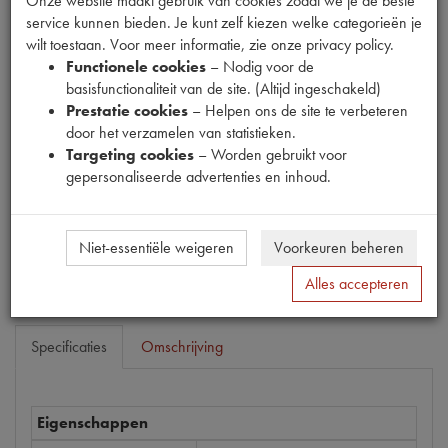
Onze website maakt gebruik van cookies zodat we je de beste
service kunnen bieden. Je kunt zelf kiezen welke categorieën je
wilt toestaan. Voor meer informatie, zie onze privacy policy.
Functionele cookies
– Nodig voor de
basisfunctionaliteit van de site. (Altijd ingeschakeld)
Prestatie cookies
– Helpen ons de site te verbeteren
Productnummer
door het verzamelen van statistieken.
1897022
Targeting cookies
– Worden gebruikt voor
gepersonaliseerde advertenties en inhoud.
Prijs
€
162
,
07
(
€
133
,
94
excl. btw
)
Bestel
Niet-essentiële weigeren
Voorkeuren beheren
Alles accepteren
Specificaties
Omschrijving
Eigenschappen