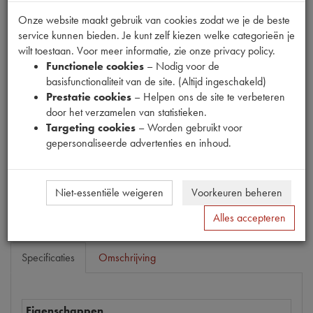
Onze website maakt gebruik van cookies zodat we je de beste
service kunnen bieden. Je kunt zelf kiezen welke categorieën je
wilt toestaan. Voor meer informatie, zie onze privacy policy.
Functionele cookies
– Nodig voor de
basisfunctionaliteit van de site. (Altijd ingeschakeld)
Productnummer
Prestatie cookies
– Helpen ons de site te verbeteren
1900003
door het verzamelen van statistieken.
Targeting cookies
– Worden gebruikt voor
Prijs
gepersonaliseerde advertenties en inhoud.
€
7
,
01
(
€
5
,
79
excl. btw
)
Bestel
Niet-essentiële weigeren
Voorkeuren beheren
Alles accepteren
Specificaties
Omschrijving
Eigenschappen