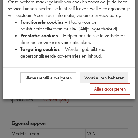
Onze website maakt gebruik van cookies zodat we je de beste
service kunnen bieden. Je kunt zelf kiezen welke categorieën je
wilt toestaan. Voor meer informatie, zie onze privacy policy.
Functionele cookies
– Nodig voor de
Productnummer
basisfunctionaliteit van de site. (Altijd ingeschakeld)
1900007
Prestatie cookies
– Helpen ons de site te verbeteren
door het verzamelen van statistieken.
Prijs
Targeting cookies
– Worden gebruikt voor
€
1
,
28
(
€
1
,
06
excl. btw
)
gepersonaliseerde advertenties en inhoud.
Bestel
Niet-essentiële weigeren
Voorkeuren beheren
Alles accepteren
Specificaties
Omschrijving
Eigenschappen
Model Citroën
2CV