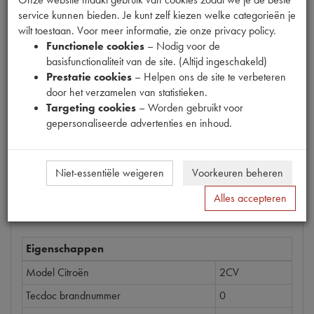
service kunnen bieden. Je kunt zelf kiezen welke categorieën je
Productnummer
wilt toestaan. Voor meer informatie, zie onze privacy policy.
1900720
Functionele cookies
– Nodig voor de
basisfunctionaliteit van de site. (Altijd ingeschakeld)
Prijs
Prestatie cookies
– Helpen ons de site te verbeteren
door het verzamelen van statistieken.
€
205
,
70
(
€
170
,
00
excl. btw
)
Targeting cookies
– Worden gebruikt voor
Bestel
gepersonaliseerde advertenties en inhoud.
Niet-essentiële weigeren
Voorkeuren beheren
Specificaties
Omschrijving
Alles accepteren
Eigenschappen
Model Citroën
2CV
Tecdoc brandnummer
0