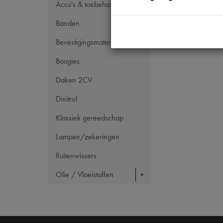
Accu's & toebehoren
Banden
Bevestigingsmateriaal
Bougies
Daken 2CV
Dinitrol
Klassiek gereedschap
Lampen/zekeringen
Ruitenwissers
Olie / Vloeistoffen