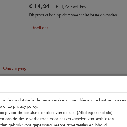
€
14
,
24
(
€
11
,
77
excl. btw
)
Dit product kan op dit moment niet besteld worden
Mail ons
Omschrijving
pen
okies zodat we je de beste service kunnen bieden. Je kunt zelf kiezen 
e onze privacy policy.
dig voor de basisfunctionaliteit van de site. (Altijd ingeschakeld)
n ons de site te verbeteren door het verzamelen van statistieken.
den gebruikt voor gepersonaliseerde advertenties en inhoud.