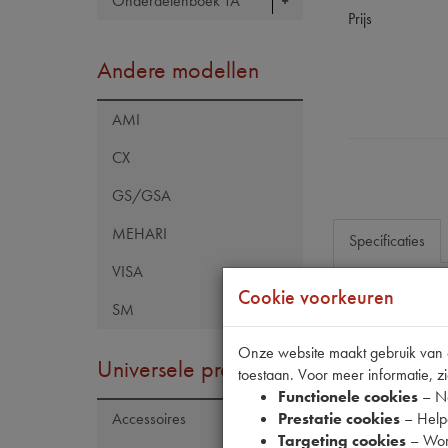
Onderdelenboek TA
Prijs
Andere modellen
AMI
CX
GS/GSA
MEHARI
Specificaties
VISA
Cookie voorkeuren
SM
Eigenschap
Model Citroën
Onze website maakt gebruik van co
Universele producten
toestaan. Voor meer informatie, zi
Functionele cookies
– No
Prestatie cookies
– Helpe
Accessoires
Targeting cookies
– Wor