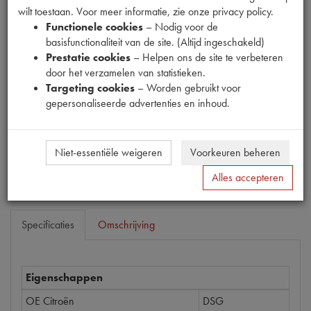
wilt toestaan. Voor meer informatie, zie onze privacy policy.
Functionele cookies
– Nodig voor de
basisfunctionaliteit van de site. (Altijd ingeschakeld)
Prestatie cookies
– Helpen ons de site te verbeteren
Productnummer
door het verzamelen van statistieken.
1911181
Targeting cookies
– Worden gebruikt voor
gepersonaliseerde advertenties en inhoud.
Prijs
€
20
,
23
(
€
16
,
72
excl. btw
)
Bestel
Niet-essentiële weigeren
Voorkeuren beheren
Alles accepteren
Specificaties
Omschrijving
Eigenschappen
OE Citroën
DSG