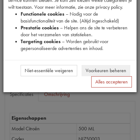
service kunnen bieden. Je kunt zelf kiezen welke categorieën je
wilt toestaan. Voor meer informatie, zie onze privacy policy.
Functionele cookies
– Nodig voor de
Productnummer
basisfunctionaliteit van de site. (Altijd ingeschakeld)
1918065
Prestatie cookies
– Helpen ons de site te verbeteren
door het verzamelen van statistieken.
Prijs
Targeting cookies
– Worden gebruikt voor
gepersonaliseerde advertenties en inhoud.
€
27
,
77
(
€
22
,
95
excl. btw
)
Bestel
Niet-essentiële weigeren
Voorkeuren beheren
Alles accepteren
Specificaties
Omschrijving
Eigenschappen
Model Citroën
500 ML
Codes
NI750003