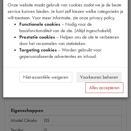
Onze website maakt gebruik van cookies zodat we je de beste
service kunnen bieden. Je kunt zelf kiezen welke categorieën je
wilt toestaan. Voor meer informatie, zie onze privacy policy.
Productnummer
Functionele cookies
– Nodig voor de
1937086
basisfunctionaliteit van de site. (Altijd ingeschakeld)
Prestatie cookies
– Helpen ons de site te verbeteren
Prijs
door het verzamelen van statistieken.
€
25
,
45
(
€
21
,
03
excl. btw
)
Targeting cookies
– Worden gebruikt voor
gepersonaliseerde advertenties en inhoud.
Bestel
Niet-essentiële weigeren
Voorkeuren beheren
Alles accepteren
Specificaties
Omschrijving
Eigenschappen
Model Citroën
DS
Tecdoc
0