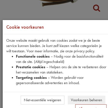
Cookie voorkeuren
Fabrikant
OUTLET
Productnummer
Onze website maakt gebruik van cookies zodat we je de beste
6200127
service kunnen bieden. Je kunt zelf kiezen welke categorieën je
wilt toestaan. Voor meer informatie, zie onze privacy policy.
Normale prijs
Functionele cookies
– Nodig voor de basisfunctionaliteit
€
33
,
28
(
€
27
,
50
excl. btw
)
van de site. (Altijd ingeschakeld)
Uw prijs
Prestatie cookies
– Helpen ons de site te verbeteren door
€
19
,
97
het verzamelen van statistieken.
(
€
16
,
50
excl. btw
)
Targeting cookies
– Worden gebruikt voor
Bestel
gepersonaliseerde advertenties en inhoud.
Niet-essentiële weigeren
Voorkeuren beheren
Specificaties
Omschrijving