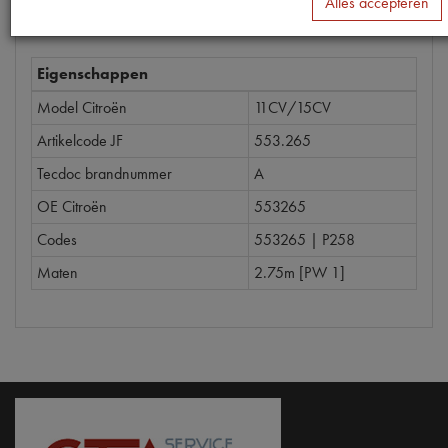
Alles accepteren
Eigenschappen
Model Citroën
11CV/15CV
Artikelcode JF
553.265
Tecdoc brandnummer
A
OE Citroën
553265
Codes
553265 | P258
Maten
2.75m [PW 1]