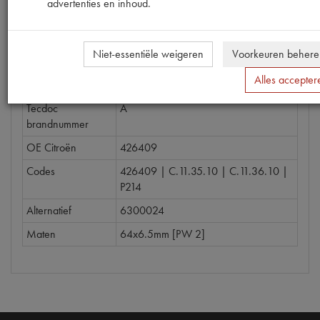
advertenties en inhoud.
Eigenschappen
Niet-essentiële weigeren
Voorkeuren behere
Model Citroën
11CV
Alles accepter
Artikelcode JF
426.409
Tecdoc
A
brandnummer
OE Citroën
426409
Codes
426409 | C.11.35.10 | C.11.36.10 |
P214
Alternatief
6300024
Maten
64x6.5mm [PW 2]