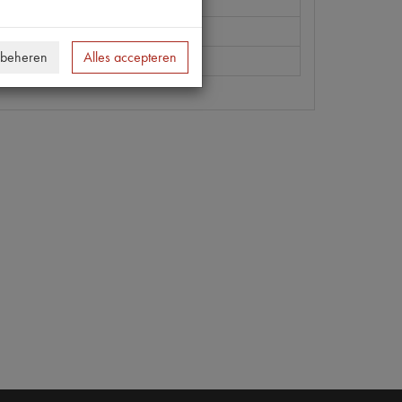
| P267
 beheren
Alles accepteren
 [PW 4]