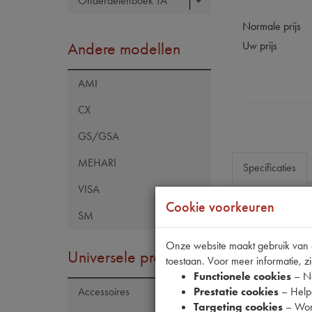
Onderdelenboek TA
Normale prijs
Andere modellen
Uw prijs
AMI
CX
GS/GSA
MEHARI
Specificaties
VISA
Cookie voorkeuren
SM
Eigenschap
Model Citroën
Onze website maakt gebruik van co
Universele producten
toestaan. Voor meer informatie, zi
Artikelcode JF
Functionele cookies
– No
Tecdoc brand
Prestatie cookies
– Helpe
Accessoires
Targeting cookies
– Wor