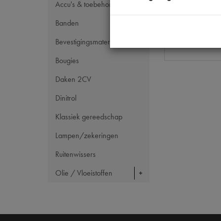
OE Citroën
Accu's & toebehoren
Codes
Banden
Maten
Bevestigingsmateriaal
Bougies
Daken 2CV
Dinitrol
Klassiek gereedschap
Lampen/zekeringen
Ruitenwissers
Olie / Vloeistoffen