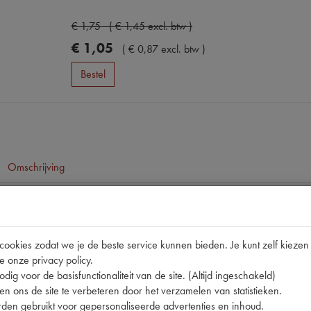
€
1
,
75
(
€
1
,
45
excl. btw
)
€
1
,
05
(
€
0
,
87
excl. btw
)
Bestel
Omschrijving
pen
11CV/1
okies zodat we je de beste service kunnen bieden. Je kunt zelf kiezen 
e onze privacy policy.
421.016
dig voor de basisfunctionaliteit van de site. (Altijd ingeschakeld)
nummer
A
n ons de site te verbeteren door het verzamelen van statistieken.
den gebruikt voor gepersonaliseerde advertenties en inhoud.