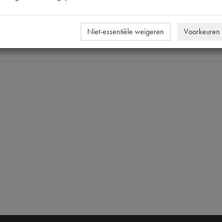
421016
421016 
Niet-essentiële weigeren
Voorkeuren
M16x1.5