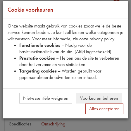
Cookie voorkeuren
Fabrikant
Onze website maakt gebruik van cookies zodat we je de beste
service kunnen bieden. Je kunt zelf kiezen welke categorieën je
OUTLET
wilt toestaan. Voor meer informatie, zie onze privacy policy.
Productnummer
Functionele cookies
– Nodig voor de
6500115
basisfunctionaliteit van de site. (Altijd ingeschakeld)
Prestatie cookies
– Helpen ons de site te verbeteren
Normale prijs
door het verzamelen van statistieken.
€
5
,
63
(
€
4
,
65
excl. btw
)
Targeting cookies
– Worden gebruikt voor
Uw prijs
gepersonaliseerde advertenties en inhoud.
€
3
,
38
(
€
2
,
79
excl. btw
)
Bestel
Niet-essentiële weigeren
Voorkeuren beheren
Alles accepteren
Specificaties
Omschrijving