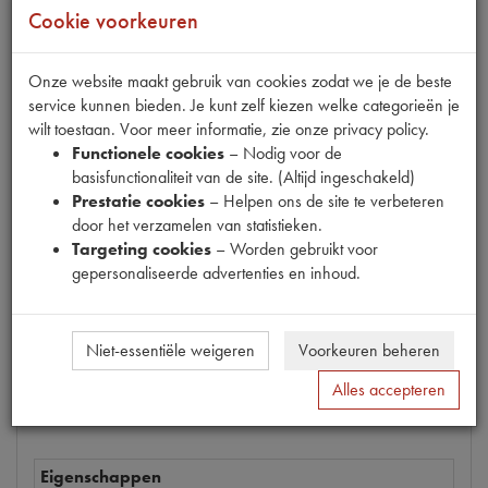
Cookie voorkeuren
Onze website maakt gebruik van cookies zodat we je de beste
Productnummer
service kunnen bieden. Je kunt zelf kiezen welke categorieën je
6740115
wilt toestaan. Voor meer informatie, zie onze privacy policy.
Functionele cookies
– Nodig voor de
Prijs
basisfunctionaliteit van de site. (Altijd ingeschakeld)
€
51
,
85
(
€
42
,
85
excl. btw
)
Prestatie cookies
– Helpen ons de site te verbeteren
door het verzamelen van statistieken.
Dit product kan op dit moment niet besteld worden
Targeting cookies
– Worden gebruikt voor
gepersonaliseerde advertenties en inhoud.
Mail ons
Niet-essentiële weigeren
Voorkeuren beheren
Alles accepteren
Specificaties
Omschrijving
Eigenschappen