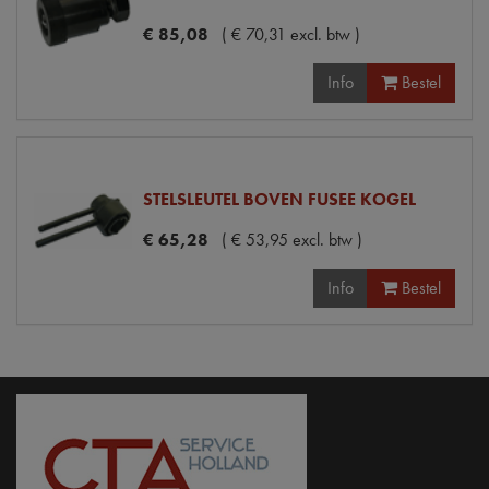
€
85
,
08
(
€
70
,
31
excl. btw
)
Info
Bestel
STELSLEUTEL BOVEN FUSEE KOGEL
€
65
,
28
(
€
53
,
95
excl. btw
)
Info
Bestel