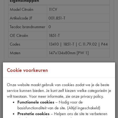
Eigenschappen
Model Citroën
11CV
Artikelcode JF
001.851-T
Tecdoc brandnummer
0
OE Citroën
1851-T
Codes
13410 | 1851-T | C.11.79.02 | P44
Maten
147x134x80mm [PW 1]
Cookie voorkeuren
Gerelateerde producten
Onze website maakt gebruik van cookies zodat we je de beste
service kunnen bieden. Je kunt zelf kiezen welke categorieën je
wilt toestaan. Voor meer informatie, zie onze privacy policy.
Functionele cookies
– Nodig voor de
BORGPLAAT BOVEN FUSEE
basisfunctionaliteit van de site. (Altijd ingeschakeld)
Prestatie cookies
– Helpen ons de site te verbeteren
€
5
,
00
(
€
4
,
13
excl. btw
)