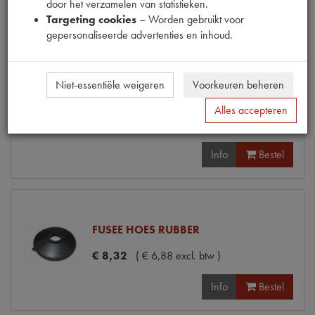
door het verzamelen van statistieken.
Targeting cookies
– Worden gebruikt voor
Info
Bestel
gepersonaliseerde advertenties en inhoud.
Niet-essentiële weigeren
Voorkeuren beheren
FUSEE HOES BEVESTIGINGS VEER
Alles accepteren
€
2
,
65
(
€
2
,
19
excl. btw
)
Info
Bestel
FUSEE HOES RUBBER
€
8
,
32
(
€
6
,
88
excl. btw
)
Info
Bestel