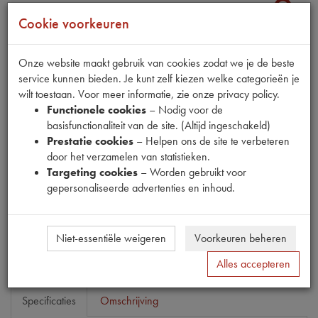
Cookie voorkeuren
Fabrikant
Onze website maakt gebruik van cookies zodat we je de beste
service kunnen bieden. Je kunt zelf kiezen welke categorieën je
OUTLET
wilt toestaan. Voor meer informatie, zie onze privacy policy.
Productnummer
Functionele cookies
– Nodig voor de
6880097
basisfunctionaliteit van de site. (Altijd ingeschakeld)
Prestatie cookies
– Helpen ons de site te verbeteren
Normale prijs
door het verzamelen van statistieken.
€
6
,
76
(
€
5
,
59
excl. btw
)
Targeting cookies
– Worden gebruikt voor
Uw prijs
gepersonaliseerde advertenties en inhoud.
€
4
,
05
(
€
3
,
35
excl. btw
)
Bestel
Niet-essentiële weigeren
Voorkeuren beheren
Alles accepteren
Specificaties
Omschrijving