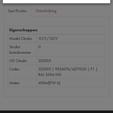
Specificaties
Omschrijving
Eigenschappen
Model Citroën
11CV/15CV
Tecdoc
0
brandnummer
OE Citroën
220010
Codes
220010 | 9324076/4271020 | P1 |
RAL 5004 HG
Maten
400ml[PW 6]