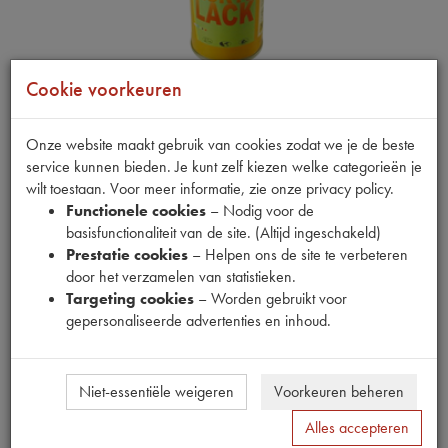
Cookie voorkeuren
Onze website maakt gebruik van cookies zodat we je de beste
Fabrikant
service kunnen bieden. Je kunt zelf kiezen welke categorieën je
OUTLET
wilt toestaan. Voor meer informatie, zie onze privacy policy.
Productnummer
Functionele cookies
– Nodig voor de
6910057
basisfunctionaliteit van de site. (Altijd ingeschakeld)
Prestatie cookies
– Helpen ons de site te verbeteren
Normale prijs
door het verzamelen van statistieken.
€
48
,
51
(
€
40
,
09
excl. btw
)
Targeting cookies
– Worden gebruikt voor
gepersonaliseerde advertenties en inhoud.
Uw prijs
€
29
,
10
(
€
24
,
05
excl. btw
)
Bestel
Niet-essentiële weigeren
Voorkeuren beheren
Alles accepteren