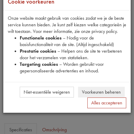
Cookie voorkeuren
Onze website maakt gebruik van cookies zodat we je de beste
service kunnen bieden. Je kunt zelf kiezen welke categorieën je
wilt toestaan. Voor meer informatie, zie onze privacy policy.
Fabrikant
Functionele cookies
– Nodig voor de
MPM
basisfunctionaliteit van de site. (Altijd ingeschakeld)
Productnummer
Prestatie cookies
– Helpen ons de site te verbeteren
1910297
door het verzamelen van statistieken.
Targeting cookies
– Worden gebruikt voor
Prijs
gepersonaliseerde advertenties en inhoud.
€
340
,
51
(
€
281
,
41
excl. btw
)
Dit product kan op dit moment niet besteld worden
Niet-essentiële weigeren
Voorkeuren beheren
Mail ons
Alles accepteren
Specificaties
Omschrijving