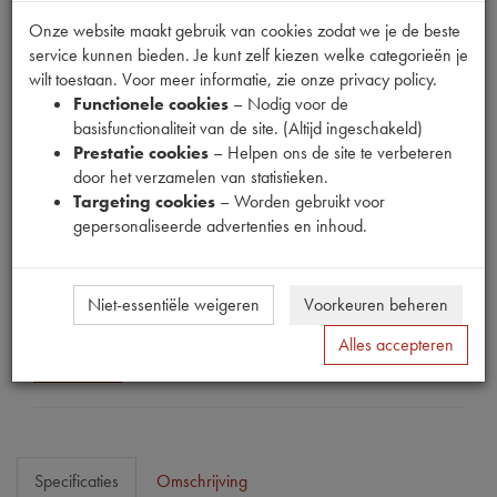
Onze website maakt gebruik van cookies zodat we je de beste
service kunnen bieden. Je kunt zelf kiezen welke categorieën je
wilt toestaan. Voor meer informatie, zie onze privacy policy.
Functionele cookies
– Nodig voor de
Fabrikant
basisfunctionaliteit van de site. (Altijd ingeschakeld)
MPM
Prestatie cookies
– Helpen ons de site te verbeteren
door het verzamelen van statistieken.
Productnummer
Targeting cookies
– Worden gebruikt voor
1912026
gepersonaliseerde advertenties en inhoud.
Prijs
€
98
,
19
(
€
81
,
15
excl. btw
)
Niet-essentiële weigeren
Voorkeuren beheren
Dit product kan op dit moment niet besteld worden
Alles accepteren
Mail ons
Specificaties
Omschrijving