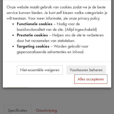
Onze website maakt gebruik van cookies zodat we je de beste
service kunnen bieden. Je kunt zelf kiezen welke categorieën je
wilt toestaan. Voor meer informatie, zie onze privacy policy.
Functionele cookies
– Nodig voor de
Fabrikant
basisfunctionaliteit van de site. (Altijd ingeschakeld)
MPM
Prestatie cookies
– Helpen ons de site te verbeteren
door het verzamelen van statistieken.
Productnummer
Targeting cookies
– Worden gebruikt voor
1910324
gepersonaliseerde advertenties en inhoud.
Prijs
€
197
,
47
(
€
163
,
20
excl. btw
)
Niet-essentiële weigeren
Voorkeuren beheren
Dit product kan op dit moment niet besteld worden
Alles accepteren
Mail ons
Specificaties
Omschrijving