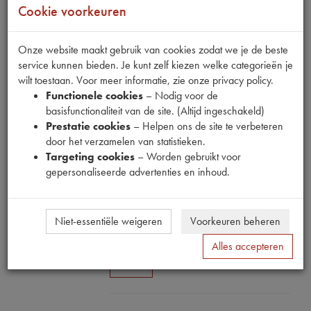
Cookie voorkeuren
Onze website maakt gebruik van cookies zodat we je de beste
service kunnen bieden. Je kunt zelf kiezen welke categorieën je
wilt toestaan. Voor meer informatie, zie onze privacy policy.
Functionele cookies
– Nodig voor de
Fabrikant
basisfunctionaliteit van de site. (Altijd ingeschakeld)
OUTLET
Prestatie cookies
– Helpen ons de site te verbeteren
Productnummer
door het verzamelen van statistieken.
1890919
Targeting cookies
– Worden gebruikt voor
gepersonaliseerde advertenties en inhoud.
Normale prijs
€
29
,
56
(
€
24
,
43
excl. btw
)
Niet-essentiële weigeren
Voorkeuren beheren
Uw prijs
€
17
,
74
(
€
14
,
66
excl. btw
)
Alles accepteren
Bestel