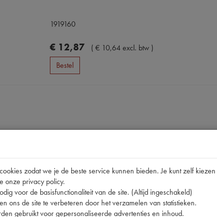
1919160
€
12
,
87
(
€
10
,
64
excl. btw
)
Bestel
okies zodat we je de beste service kunnen bieden. Je kunt zelf kiezen 
Omschrijving
e onze privacy policy.
dig voor de basisfunctionaliteit van de site. (Altijd ingeschakeld)
n ons de site te verbeteren door het verzamelen van statistieken.
pen
den gebruikt voor gepersonaliseerde advertenties en inhoud.