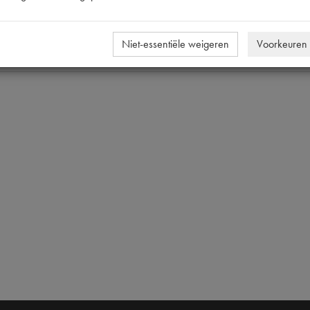
E10
250 ML
Niet-essentiële weigeren
Voorkeuren