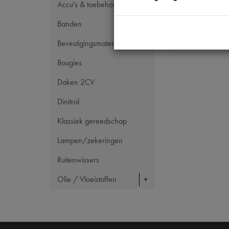
Accu's & toebehoren
Codes
Banden
Maten
Bevestigingsmateriaal
Bougies
Daken 2CV
Dinitrol
Klassiek gereedschap
Lampen/zekeringen
Ruitenwissers
Olie / Vloeistoffen