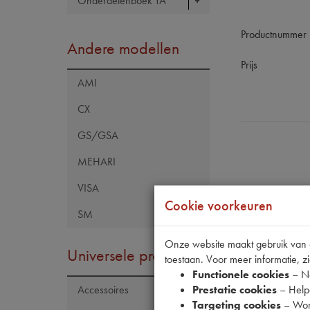
Onderdelenboek TA
Productnummer
Andere modellen
Prijs
AMI
CX
GS/GSA
MEHARI
VISA
Cookie voorkeuren
SM
Onze website maakt gebruik van co
Specificaties
Universele producten
toestaan. Voor meer informatie, zi
Functionele cookies
– No
Prestatie cookies
– Helpe
Accessoires
Eigenschap
Targeting cookies
– Wor