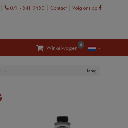
071 - 541 9450
Contact
Volg ons op
Phone
Facebook
0
Winkelwagen
-
Terug
G