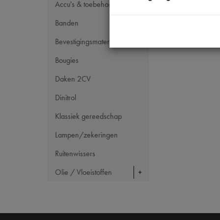
Accu's & toebehoren
Banden
Bevestigingsmateriaal
Bougies
Daken 2CV
Dinitrol
Klassiek gereedschap
Lampen/zekeringen
Ruitenwissers
Olie / Vloeistoffen