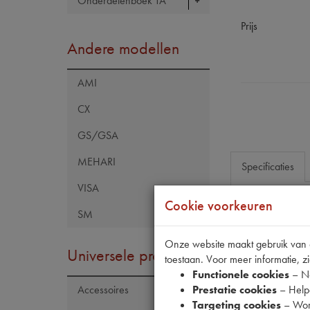
Onderdelenboek TA
Prijs
Andere modellen
AMI
CX
GS/GSA
MEHARI
Specificaties
VISA
Cookie voorkeuren
SM
Eigenschap
Model Citroën
Onze website maakt gebruik van co
Universele producten
toestaan. Voor meer informatie, zi
Maten
Functionele cookies
– No
Prestatie cookies
– Helpe
Accessoires
Targeting cookies
– Wor