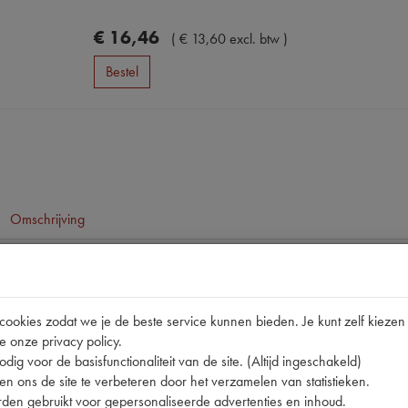
€
16
,
46
(
€
13
,
60
excl. btw
)
Bestel
Omschrijving
pen
okies zodat we je de beste service kunnen bieden. Je kunt zelf kiezen 
e onze privacy policy.
dig voor de basisfunctionaliteit van de site. (Altijd ingeschakeld)
n ons de site te verbeteren door het verzamelen van statistieken.
den gebruikt voor gepersonaliseerde advertenties en inhoud.