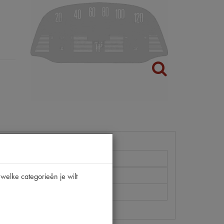
2CV
welke categorieën je wilt
[PW 1]