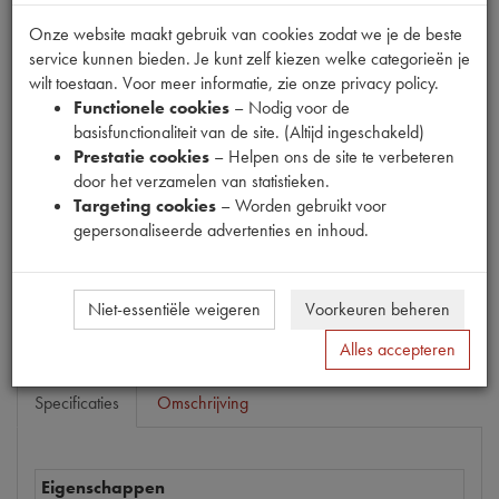
Onze website maakt gebruik van cookies zodat we je de beste
service kunnen bieden. Je kunt zelf kiezen welke categorieën je
wilt toestaan. Voor meer informatie, zie onze privacy policy.
Productnummer
Functionele cookies
– Nodig voor de
1200429
basisfunctionaliteit van de site. (Altijd ingeschakeld)
Prestatie cookies
– Helpen ons de site te verbeteren
Prijs
door het verzamelen van statistieken.
€
236
,
40
(
€
195
,
37
excl. btw
)
Targeting cookies
– Worden gebruikt voor
gepersonaliseerde advertenties en inhoud.
Dit product kan op dit moment niet besteld worden
Mail ons
Niet-essentiële weigeren
Voorkeuren beheren
Alles accepteren
Specificaties
Omschrijving
Eigenschappen