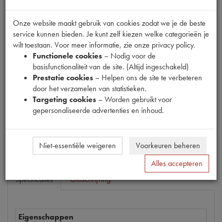
Onze website maakt gebruik van cookies zodat we je de beste
service kunnen bieden. Je kunt zelf kiezen welke categorieën je
Productnummer
wilt toestaan. Voor meer informatie, zie onze privacy policy.
1200430
Functionele cookies
– Nodig voor de
basisfunctionaliteit van de site. (Altijd ingeschakeld)
Prijs
Prestatie cookies
– Helpen ons de site te verbeteren
€
459
,
44
door het verzamelen van statistieken.
(
€
379
,
70
excl. btw
)
Targeting cookies
– Worden gebruikt voor
Dit product kan op dit moment niet besteld worden
gepersonaliseerde advertenties en inhoud.
Mail ons
Niet-essentiële weigeren
Voorkeuren beheren
Alles accepteren
Specificaties
Omschrijving
Eigenschappen