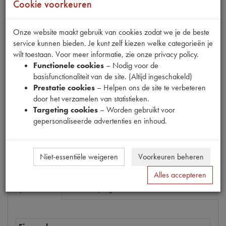
Cookie voorkeuren
Onze website maakt gebruik van cookies zodat we je de beste
service kunnen bieden. Je kunt zelf kiezen welke categorieën je
Fabrikant
wilt toestaan. Voor meer informatie, zie onze privacy policy.
EYQUEM
Functionele cookies
– Nodig voor de
Productnummer
basisfunctionaliteit van de site. (Altijd ingeschakeld)
1420159
Prestatie cookies
– Helpen ons de site te verbeteren
door het verzamelen van statistieken.
Prijs
Targeting cookies
– Worden gebruikt voor
€
3
,
27
(
€
2
,
70
excl. btw
)
gepersonaliseerde advertenties en inhoud.
Bestel
Niet-essentiële weigeren
Voorkeuren beheren
Alles accepteren
Specificaties
Omschrijving