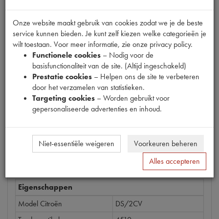
Fabrikant
CN
Onze website maakt gebruik van cookies zodat we je de beste
service kunnen bieden. Je kunt zelf kiezen welke categorieën je
Productnummer
wilt toestaan. Voor meer informatie, zie onze privacy policy.
1427150
Functionele cookies
– Nodig voor de
basisfunctionaliteit van de site. (Altijd ingeschakeld)
Prijs
Prestatie cookies
– Helpen ons de site te verbeteren
€
5
,
32
(
€
4
,
40
excl. btw
)
door het verzamelen van statistieken.
Bestel
Targeting cookies
– Worden gebruikt voor
gepersonaliseerde advertenties en inhoud.
Niet-essentiële weigeren
Voorkeuren beheren
Specificaties
Omschrijving
Alles accepteren
Eigenschappen
Model Citroën
DS/2CV