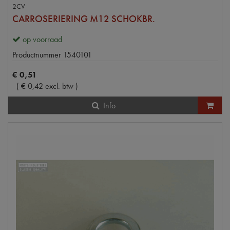
2CV
CARROSERIERING M12 SCHOKBR.
op voorraad
Productnummer
1540101
€
0
,
51
(
€
0
,
42
excl. btw
)
Info