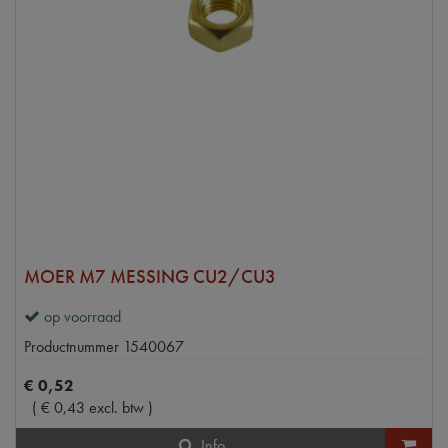
MOER M7 MESSING CU2/CU3
op voorraad
Productnummer
1540067
€
0
,
52
(
€
0
,
43
excl. btw
)
Info