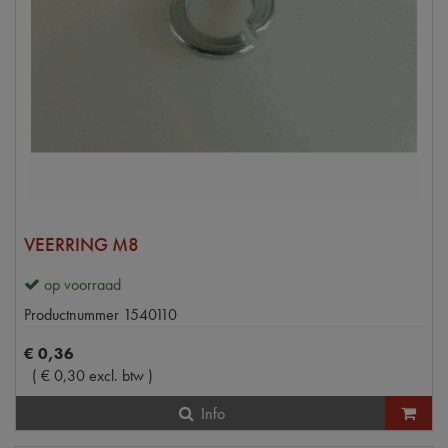
VEERRING M8
op voorraad
Productnummer
1540110
€
0
,
36
(
€
0
,
30
excl. btw
)
Info