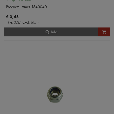
Productnummer
1540040
€
0
,
45
(
€
0
,
37
excl. btw
)
Info