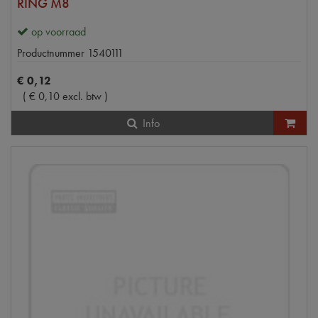
RING M8
op voorraad
Productnummer
1540111
€
0
,
12
(
€
0
,
10
excl. btw
)
Info