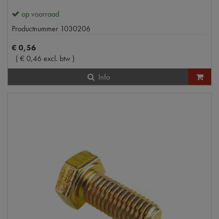
op voorraad
Productnummer
1030206
€
0
,
56
(
€
0
,
46
excl. btw
)
Info