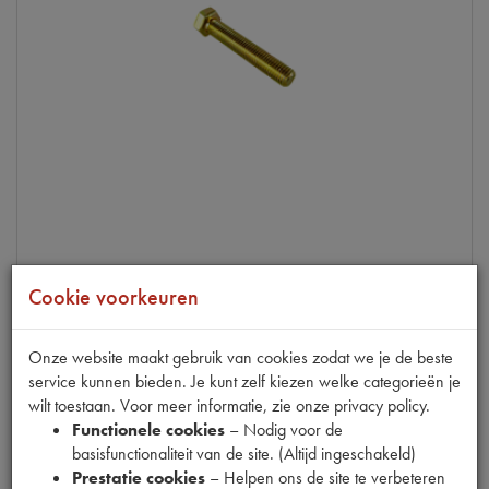
Cookie voorkeuren
BOUTEN M7X40
Onze website maakt gebruik van cookies zodat we je de beste
op voorraad
service kunnen bieden. Je kunt zelf kiezen welke categorieën je
wilt toestaan. Voor meer informatie, zie onze privacy policy.
Productnummer
1540035
Functionele cookies
– Nodig voor de
basisfunctionaliteit van de site. (Altijd ingeschakeld)
€
0
,
42
Prestatie cookies
– Helpen ons de site te verbeteren
(
€
0
,
35
excl. btw
)