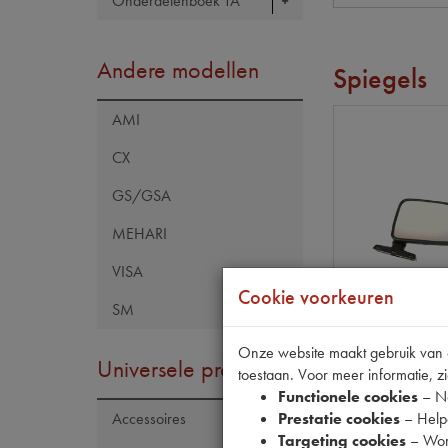
Onderdelenboek TA
Andere modellen
Spiegels
AMI
CX
GS/GSA
MEHARI
VISA
Cookie voorkeuren
SM
R4 83->
Onze website maakt gebruik van co
Universele producten
SPIEGEL RE
toestaan. Voor meer informatie, zi
Functionele cookies
– No
op voorraad
Prestatie cookies
– Helpe
Accessoires
Productnummer
Targeting cookies
– Wor