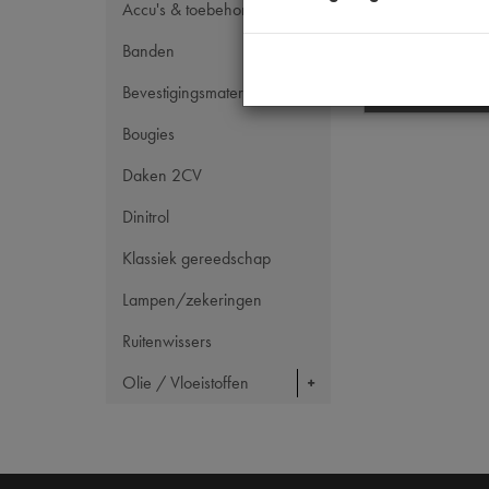
Accu's & toebehoren
€
47
,
80
Banden
(
€
39
,
50
excl.
Bevestigingsmateriaal
Info
Bougies
Daken 2CV
Dinitrol
Klassiek gereedschap
Lampen/zekeringen
Ruitenwissers
Olie / Vloeistoffen