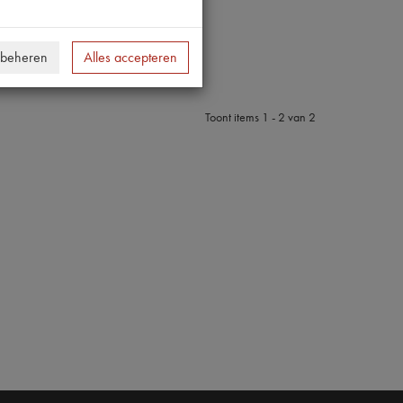
 beheren
Alles accepteren
Toont items
1 - 2
van
2