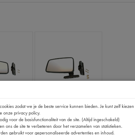
R4 83->
okies zodat we je de beste service kunnen bieden. Je kunt zelf kiezen 
CHTS ZWART
SPIEGEL LINKS ZWART
e onze privacy policy.
dig voor de basisfunctionaliteit van de site. (Altijd ingeschakeld)
op voorraad
n ons de site te verbeteren door het verzamelen van statistieken.
2660014
Productnummer
2660013
den gebruikt voor gepersonaliseerde advertenties en inhoud.