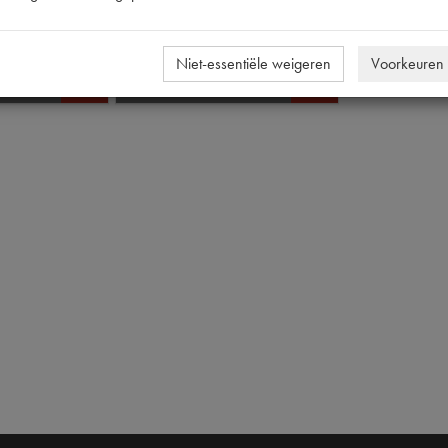
€
47
,
80
 btw
)
(
€
39
,
50
excl. btw
)
Niet-essentiële weigeren
Voorkeuren
Info