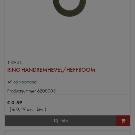
11CV 51-
RING HANDREMHEVEL/HEFFBOOM
op voorraad
Productnummer
6200005
€
0
,
59
(
€
0
,
49
excl. btw
)
Info