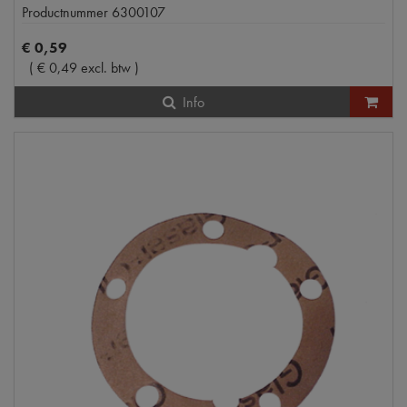
Productnummer
6300107
€
0
,
59
(
€
0
,
49
excl. btw
)
Info