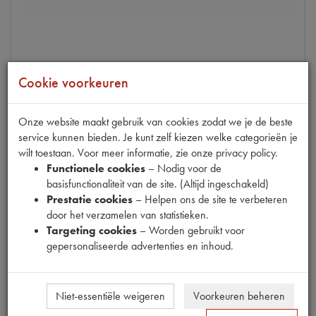
2CV/VI 0.6
Cookie voorkeuren
OLIEVULPIJPPAKKING
op voorraad
Onze website maakt gebruik van cookies zodat we je de beste
Productnummer
1060510
service kunnen bieden. Je kunt zelf kiezen welke categorieën je
wilt toestaan. Voor meer informatie, zie onze privacy policy.
€
0
,
41
Functionele cookies
– Nodig voor de
(
€
0
,
34
excl. btw
)
basisfunctionaliteit van de site. (Altijd ingeschakeld)
Prestatie cookies
– Helpen ons de site te verbeteren
Info
door het verzamelen van statistieken.
Targeting cookies
– Worden gebruikt voor
gepersonaliseerde advertenties en inhoud.
Niet-essentiële weigeren
Voorkeuren beheren