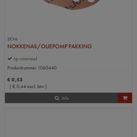
2CV6
NOKKENAS/OLIEPOMP PAKKING
op voorraad
Productnummer
1060440
€
0
,
53
(
€
0
,
44
excl. btw
)
Info