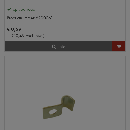
op voorraad
Productnummer
6200061
€
0
,
59
(
€
0
,
49
excl. btw
)
Info