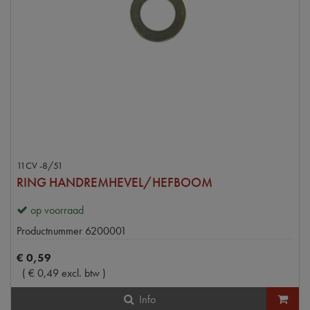
11CV -8/51
RING HANDREMHEVEL/HEFBOOM
op voorraad
Productnummer
6200001
€
0
,
59
(
€
0
,
49
excl. btw
)
Info