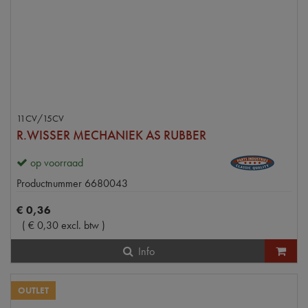
11CV/15CV
R.WISSER MECHANIEK AS RUBBER
op voorraad
Productnummer
6680043
€
0
,
36
(
€
0
,
30
excl. btw
)
Info
OUTLET