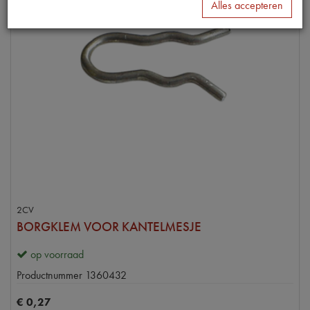
Alles accepteren
2CV
BORGKLEM VOOR KANTELMESJE
op voorraad
Productnummer
1360432
€
0
,
27