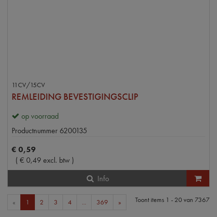
11CV/15CV
REMLEIDING BEVESTIGINGSCLIP
op voorraad
Productnummer
6200135
€
0
,
59
(
€
0
,
49
excl. btw
)
Info
Toont items
1 - 20
van
7367
«
1
2
3
4
...
369
»