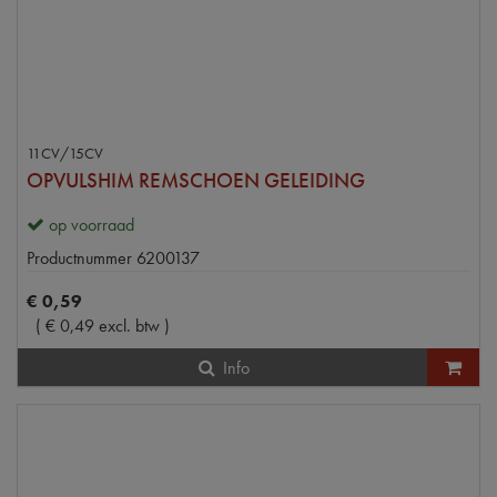
11CV/15CV
OPVULSHIM REMSCHOEN GELEIDING
op voorraad
Productnummer
6200137
€
0
,
59
(
€
0
,
49
excl. btw
)
Info