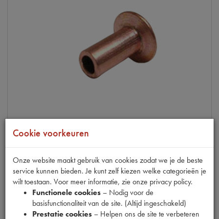
Cookie voorkeuren
TT
Onze website maakt gebruik van cookies zodat we je de beste
KLINKNAGEL BEV. REMSCHOEN
service kunnen bieden. Je kunt zelf kiezen welke categorieën je
wilt toestaan. Voor meer informatie, zie onze privacy policy.
op voorraad
Functionele cookies
– Nodig voor de
Productnummer
6200171
basisfunctionaliteit van de site. (Altijd ingeschakeld)
Prestatie cookies
– Helpen ons de site te verbeteren
€
0
,
10