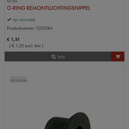
ID/DS
O-RING REMONTLUCHTINGSNIPPEL
op voorraad
Productnummer
1200284
€
1
,
51
(
€
1
,
25
excl. btw
)
Info