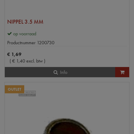
NIPPEL 3.5 MM
op voorraad
Productnummer
1200730
€
1
,
69
(
€
1
,
40
excl. btw
)
Info
OUTLET