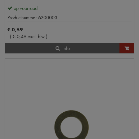
op voorraad
Productnummer
6200003
€
0
,
59
(
€
0
,
49
excl. btw
)
Info