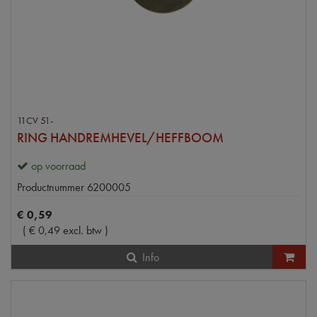
11CV 51-
RING HANDREMHEVEL/HEFFBOOM
op voorraad
Productnummer
6200005
€
0
,
59
(
€
0
,
49
excl. btw
)
Info