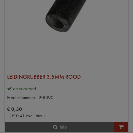
LEIDINGRUBBER 3.5MM ROOD
op voorraad
Productnummer
1200190
€
0
,
50
(
€
0
,
41
excl. btw
)
Info