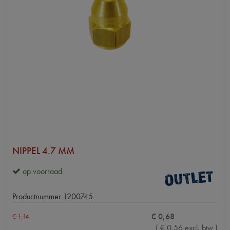
NIPPEL 4.7 MM
op voorraad
Productnummer
1200745
€
0
,
68
€
1
,
14
(
€
0
,
56
excl. btw
)