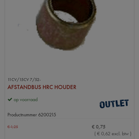
11CV/15CV 7/52-
AFSTANDBUS HRC HOUDER
op voorraad
Productnummer
6200215
€
0
,
75
€
1
,
25
(
€
0
,
62
excl. btw
)