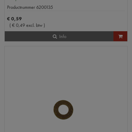
Productnummer
6200135
€
0
,
59
(
€
0
,
49
excl. btw
)
Info