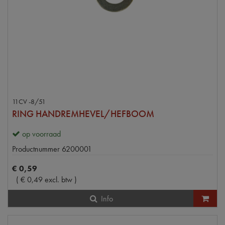
11CV -8/51
RING HANDREMHEVEL/HEFBOOM
op voorraad
Productnummer
6200001
€
0
,
59
(
€
0
,
49
excl. btw
)
Info