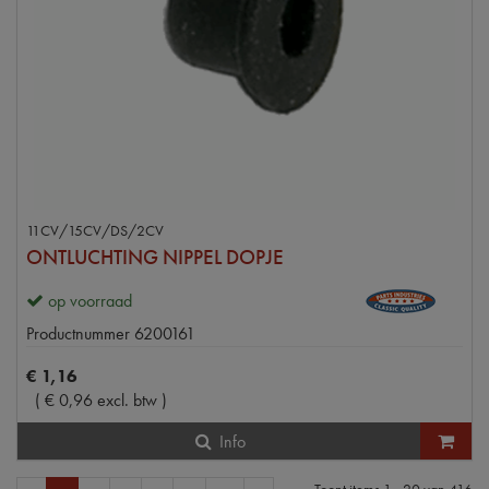
11CV/15CV/DS/2CV
ONTLUCHTING NIPPEL DOPJE
op voorraad
Productnummer
6200161
€
1
,
16
(
€
0
,
96
excl. btw
)
Info
Toont items
1 - 20
van
416