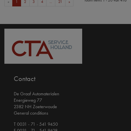
«
1
2
3
4
...
21
»
Contact
De Graaf Automaterialen
Energieweg 77
2382 NH Zoeterwoude
General conditions
T 0031 - 71 - 541 9450
F 0031 - 71 - 541 9628