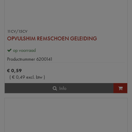
11CV/15CV
OPVULSHIM REMSCHOEN GELEIDING
op voorraad
Productnummer
6200141
€
0
,
59
(
€
0
,
49
excl. btw
)
Info