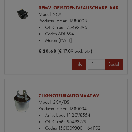
REMVLOEISTOFNIVEAUSCHAKELAAR
Model
2CV
Productnummer
1880008
OE Citroën
75492396
Codes
ADI.694
Maten
[PW 1]
€ 20,68
(€ 17,09 excl. btw)
Info
Bestel
CLIGNOTEURAUTOMAAT 6V
Model
2CV/DS
Productnummer
1880034
Artikelcode JF
2CV8554
OE Citroën
95493279
Codes
1561309300 | 641192 |