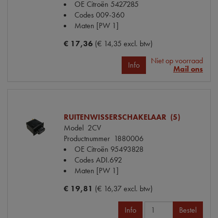
OE Citroën
5427285
Codes
009-360
Maten
[PW 1]
€ 17,36
(€ 14,35 excl. btw)
Niet op voorraad
Info
Mail ons
RUITENWISSERSCHAKELAAR (5)
Model
2CV
Productnummer
1880006
OE Citroën
95493828
Codes
ADI.692
Maten
[PW 1]
€ 19,81
(€ 16,37 excl. btw)
Info
Bestel