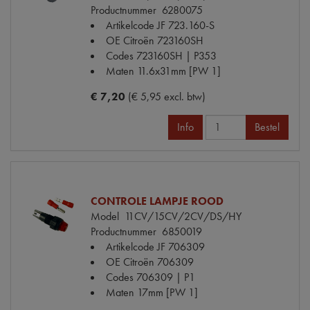
Productnummer
6280075
Artikelcode JF
723.160-S
OE Citroën
723160SH
Codes
723160SH | P353
Maten
11.6x31mm [PW 1]
€ 7,20
(€ 5,95 excl. btw)
Info
Bestel
CONTROLE LAMPJE ROOD
Model
11CV/15CV/2CV/DS/HY
Productnummer
6850019
Artikelcode JF
706309
OE Citroën
706309
Codes
706309 | P1
Maten
17mm [PW 1]