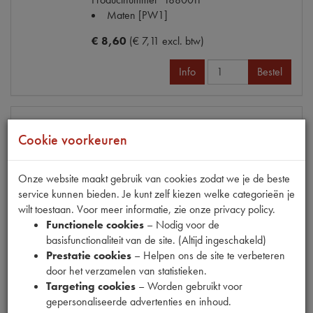
Maten
[PW1]
€ 8,60
(€ 7,11 excl. btw)
Info
Bestel
Cookie voorkeuren
HEFBOOM KNIPPERLICHTSCH. GRIJS
Model
2CV
Productnummer
1887005
Onze website maakt gebruik van cookies zodat we je de beste
Maten
[PW 1]
service kunnen bieden. Je kunt zelf kiezen welke categorieën je
wilt toestaan. Voor meer informatie, zie onze privacy policy.
€ 6,75
(€ 5,58 excl. btw)
Functionele cookies
– Nodig voor de
basisfunctionaliteit van de site. (Altijd ingeschakeld)
Info
Bestel
Prestatie cookies
– Helpen ons de site te verbeteren
door het verzamelen van statistieken.
Targeting cookies
– Worden gebruikt voor
gepersonaliseerde advertenties en inhoud.