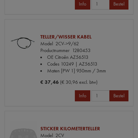
Info
Bestel
TELLER/WISSER KABEL
Model
2CV->9/62
Productnummer
1280453
OE Citroën
AZ56513
Codes
10249 | AZ56513
Maten
[PW 1] 950mm / 3mm
€ 37,46
(€ 30,96 excl. btw)
Info
Bestel
STICKER KILOMETERTELLER
Model
2CV