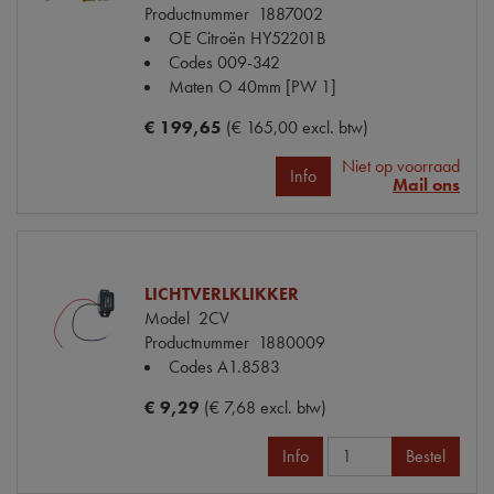
Productnummer
1887002
OE Citroën
HY52201B
Codes
009-342
Maten
O 40mm [PW 1]
€ 199,65
(€ 165,00 excl. btw)
Niet op voorraad
Info
Mail ons
LICHTVERLKLIKKER
Model
2CV
Productnummer
1880009
Codes
A1.8583
€ 9,29
(€ 7,68 excl. btw)
Info
Bestel