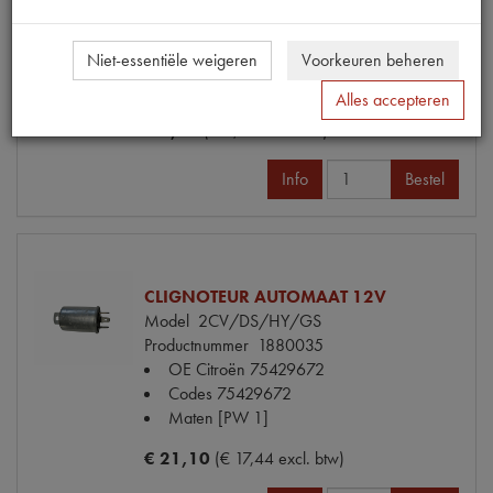
HEFBOOM KNIPPERLICHTSCH. BRUIN
Model
2CV
Niet-essentiële weigeren
Voorkeuren beheren
Productnummer
1887006
Maten
[PW 1]
Alles accepteren
€ 6,75
(€ 5,58 excl. btw)
Info
Bestel
CLIGNOTEUR AUTOMAAT 12V
Model
2CV/DS/HY/GS
Productnummer
1880035
OE Citroën
75429672
Codes
75429672
Maten
[PW 1]
€ 21,10
(€ 17,44 excl. btw)