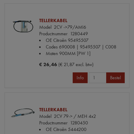
TELLERKABEL
Model
2CV ->79/AMI6
Productnummer
1280449
OE Citroën
95495507
Codes
690008 | 95495507 | C008
Maten
900MM [PW 1]
€ 26,46
(€ 21,87 excl. btw)
Info
Bestel
TELLERKABEL
Model
2CV 79-> / MEH 4x2
Productnummer
1280450
OE Citroën
5444200