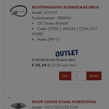
RICHTINGAANW.SCHAKELAAR GRIJS
Model
2CV/HY
Productnummer
1888016
OE Citroën
403436
Codes
251152 | 403436 | COM/2CV
IVOIRE
Maten
[PW 1]
€ 55,56 (€ 45,92 excl. btw)
€ 33,34
(€ 27,55 excl. btw)
Info
Bestel
KNOP CHOKE OVAAL HORIZONTAL
Model
11CV/15CV/2CV/HY