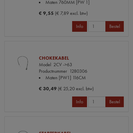
Maten
760MM [PW 1]
€ 9,55
(€ 7,89 excl. btw)
Info
Bestel
CHOKEKABEL
Model
2CV ->63
Productnummer
1280306
Maten
[PW1] 116CM
€ 30,49
(€ 25,20 excl. btw)
Info
Bestel