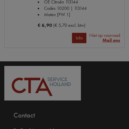
OE Citroën
113144
Codes
10200 | 113144
Maten
[PW 1]
€ 6,90
(€ 5,70 excl. btw)
Niet op voorraad
Info
Mail ons
Contact