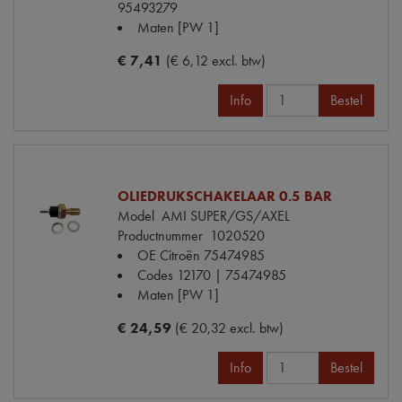
95493279
Maten
[PW 1]
€ 7,41
(€ 6,12 excl. btw)
Info
Bestel
OLIEDRUKSCHAKELAAR 0.5 BAR
Model
AMI SUPER/GS/AXEL
Productnummer
1020520
OE Citroën
75474985
Codes
12170 | 75474985
Maten
[PW 1]
€ 24,59
(€ 20,32 excl. btw)
Info
Bestel