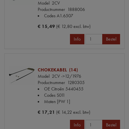
Model
2CV
Productnummer
1888006
Codes
A1.6507
€ 15,49
(€ 12,80 excl. btw)
Info
Bestel
CHOKEKABEL (14)
Model
2CV ->12/1976
Productnummer
1280305
OE Citroën
5440455
Codes
S011
Maten
[PW 1]
€ 17,21
(€ 14,22 excl. btw)
Info
Bestel