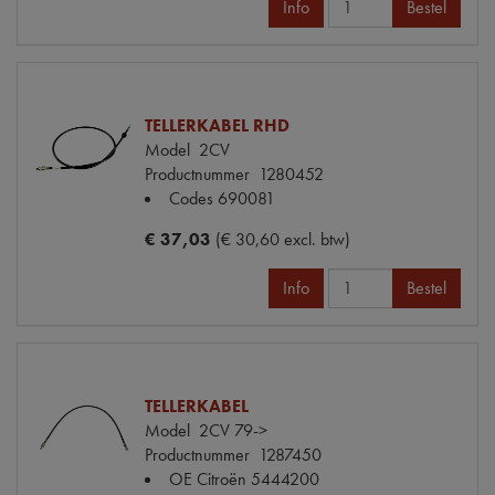
Info
Bestel
TELLERKABEL RHD
Model
2CV
Productnummer
1280452
Codes
690081
€ 37,03
(€ 30,60 excl. btw)
Info
Bestel
TELLERKABEL
Model
2CV 79->
Productnummer
1287450
OE Citroën
5444200