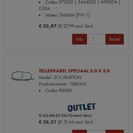
Codes
071500 | 5444200 | 690004 |
C004
Maten
760MM [PW 1]
€ 33,87
(€ 27,99 excl. btw)
Info
Bestel
TELLERKABEL SPECIAAL 3.0 X 3.0
Model
2CV/BURTON
Productnummer
1280451
Codes
90080
€ 43,68 (€ 36,10 excl. btw)
€ 26,21
(€ 21,66 excl. btw)