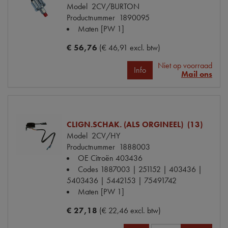
Model
2CV/BURTON
Productnummer
1890095
Maten
[PW 1]
€ 56,76
(€ 46,91 excl. btw)
Niet op voorraad
Info
Mail ons
CLIGN.SCHAK. (ALS ORGINEEL) (13)
Model
2CV/HY
Productnummer
1888003
OE Citroën
403436
Codes
1887003 | 251152 | 403436 |
5403436 | 5442153 | 75491742
Maten
[PW 1]
€ 27,18
(€ 22,46 excl. btw)