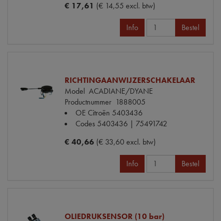
€ 17,61
(€ 14,55 excl. btw)
Info
Bestel
RICHTINGAANWIJZERSCHAKELAAR
Model
ACADIANE/DYANE
Productnummer
1888005
OE Citroën
5403436
Codes
5403436 | 75491742
€ 40,66
(€ 33,60 excl. btw)
Info
Bestel
OLIEDRUKSENSOR (10 bar)