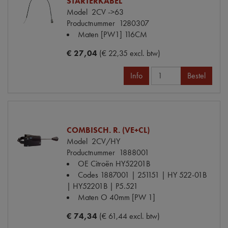
STARTERKABEL
Model
2CV ->63
Productnummer
1280307
Maten
[PW1] 116CM
€ 27,04
(€ 22,35 excl. btw)
Info
Bestel
COMBISCH. R. (VE+CL)
Model
2CV/HY
Productnummer
1888001
OE Citroën
HY52201B
Codes
1887001 | 251151 | HY 522-01B
| HY52201B | P5.521
Maten
O 40mm [PW 1]
€ 74,34
(€ 61,44 excl. btw)