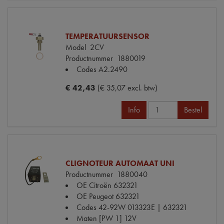
TEMPERATUURSENSOR
Model
2CV
Productnummer
1880019
Codes
A2.2490
€ 42,43
(€ 35,07 excl. btw)
Info
Bestel
CLIGNOTEUR AUTOMAAT UNI
Productnummer
1880040
OE Citroën
632321
OE Peugeot
632321
Codes
42-92W 013323E | 632321
Maten
[PW 1] 12V