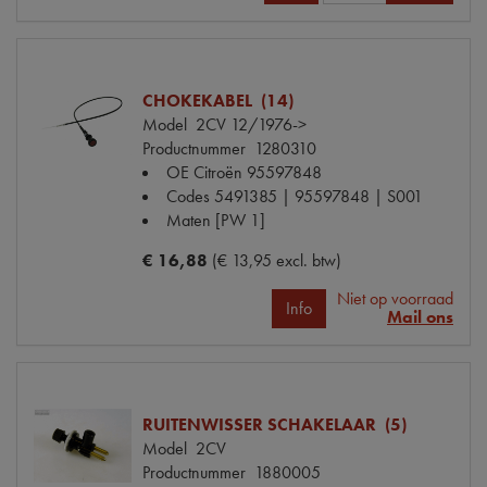
CHOKEKABEL (14)
Model
2CV 12/1976->
Productnummer
1280310
OE Citroën
95597848
Codes
5491385 | 95597848 | S001
Maten
[PW 1]
€ 16,88
(€ 13,95 excl. btw)
Niet op voorraad
Info
Mail ons
RUITENWISSER SCHAKELAAR (5)
Model
2CV
Productnummer
1880005