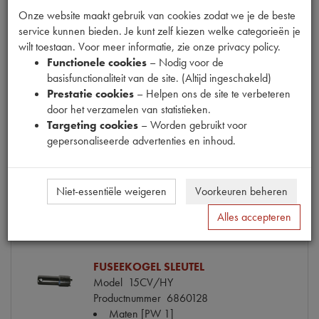
Onze website maakt gebruik van cookies zodat we je de beste
service kunnen bieden. Je kunt zelf kiezen welke categorieën je
OLIEKANAALPLUG OLIEDRUKMETER
wilt toestaan. Voor meer informatie, zie onze privacy policy.
Model
11CV/HY
Functionele cookies
– Nodig voor de
Productnummer
6020649
basisfunctionaliteit van de site. (Altijd ingeschakeld)
Artikelcode JF
088.931-M
Prestatie cookies
– Helpen ons de site te verbeteren
OE Citroën
88931M
door het verzamelen van statistieken.
Codes
88931M | P111
Targeting cookies
– Worden gebruikt voor
Maten
M16x150 [PW 1]
gepersonaliseerde advertenties en inhoud.
€ 6,30
(€ 5,21 excl. btw)
Info
Bestel
Niet-essentiële weigeren
Voorkeuren beheren
Alles accepteren
FUSEEKOGEL SLEUTEL
Model
15CV/HY
Productnummer
6860128
Maten
[PW 1]