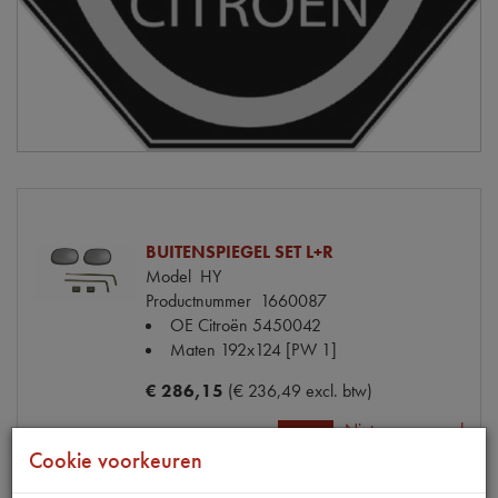
BUITENSPIEGEL SET L+R
Model
HY
Productnummer
1660087
OE Citroën
5450042
Maten
192x124 [PW 1]
€ 286,15
(€ 236,49 excl. btw)
Niet op voorraad
Info
Mail ons
Cookie voorkeuren