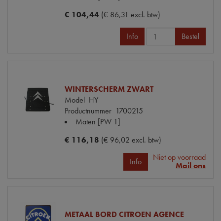
€ 104,44
(€ 86,31 excl. btw)
Info
Bestel
WINTERSCHERM ZWART
Model
HY
Productnummer
1700215
Maten
[PW 1]
€ 116,18
(€ 96,02 excl. btw)
Niet op voorraad
Info
Mail ons
METAAL BORD CITROEN AGENCE