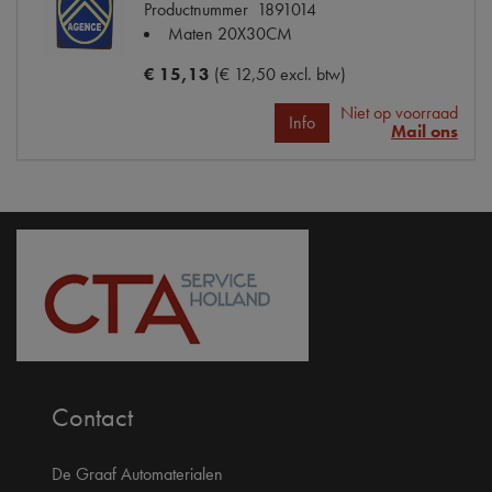
Productnummer
1891014
Maten
20X30CM
€ 15,13
(€ 12,50 excl. btw)
Niet op voorraad
Info
Mail ons
Contact
De Graaf Automaterialen