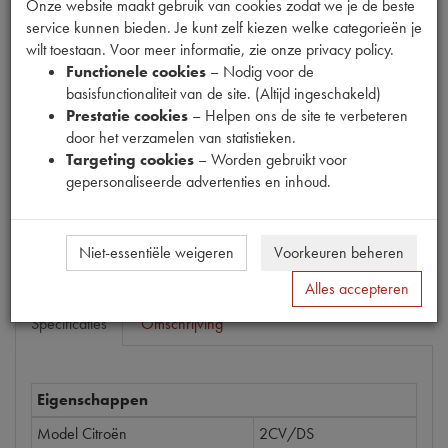
Onze website maakt gebruik van cookies zodat we je de beste
service kunnen bieden. Je kunt zelf kiezen welke categorieën je
wilt toestaan. Voor meer informatie, zie onze privacy policy.
Functionele cookies
– Nodig voor de
Productnummer
basisfunctionaliteit van de site. (Altijd ingeschakeld)
1680504
Prestatie cookies
– Helpen ons de site te verbeteren
door het verzamelen van statistieken.
Prijs
Targeting cookies
– Worden gebruikt voor
€
3
,
10
(
€
2
,
56
excl. btw
)
gepersonaliseerde advertenties en inhoud.
Bestel
Niet-essentiële weigeren
Voorkeuren beheren
Alles accepteren
Specificaties
Omschrijving
Eigenschappen
Model Citroën
2CV/DS