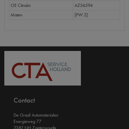
OE Citroën
AZ56594
Maten
[PW 2]
Contact
De Graaf Automaterialen
Energieweg 77
2382 NH Zoeterwoude