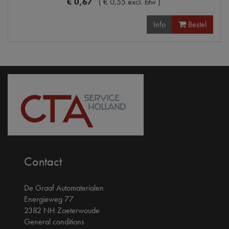
€
0
,
67
(
€
0
,
55
excl. btw
)
Info
Bestel
Contact
De Graaf Automaterialen
Energieweg 77
2382 NH Zoeterwoude
General conditions