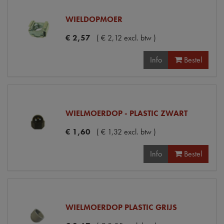
WIELDOPMOER
€
2
,
57
(
€
2
,
12
excl. btw
)
Info
Bestel
WIELMOERDOP - PLASTIC ZWART
€
1
,
60
(
€
1
,
32
excl. btw
)
Info
Bestel
WIELMOERDOP PLASTIC GRIJS