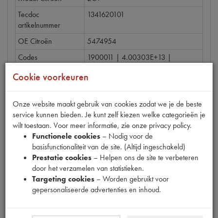
Tecdoc
1341620101
artikelnummer
OE Citroën
5474954
Codes
1900011 | 4.00303E+13 |
5474954
Cookie voorkeuren
Maten
[PW 4]
Onze website maakt gebruik van cookies zodat we je de beste
service kunnen bieden. Je kunt zelf kiezen welke categorieën je
wilt toestaan. Voor meer informatie, zie onze privacy policy.
Functionele cookies
– Nodig voor de
Gerelateerde producten
basisfunctionaliteit van de site. (Altijd ingeschakeld)
Prestatie cookies
– Helpen ons de site te verbeteren
door het verzamelen van statistieken.
Targeting cookies
– Worden gebruikt voor
VELGDOPJE PLASTIC
gepersonaliseerde advertenties en inhoud.
€
1
,
51
(
€
1
,
25
excl. btw
)