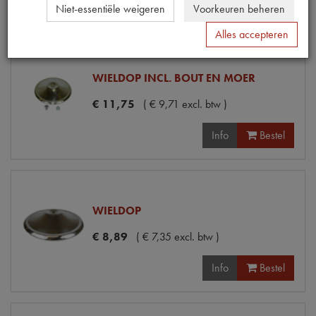
Info
Bestel
Niet-essentiële weigeren
Voorkeuren beheren
Alles accepteren
WIELDOP INCL. BOUT EN MOER
€
11
,
75
(
€
9
,
71
excl. btw
)
Info
Bestel
WIELDOP
€
8
,
89
(
€
7
,
35
excl. btw
)
Info
Bestel