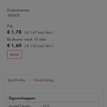
Productnummer
1900011
Prijs
€
1
,
78
(
€
1
,
47
excl. btw
)
Bij afname vanaf: 10 stuks
€
1
,
60
(
€
1
,
32
excl. btw
)
Bestel
Specificaties
Omschrijving
Eigenschappen
Model Citroën
2CV