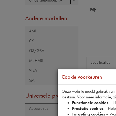
Onderdelenboek TA
Prijs
Andere modellen
AMI
CX
GS/GSA
MEHARI
Specificaties
VISA
Cookie voorkeuren
SM
Eigenschap
Model Citroën
Onze website maakt gebruik van co
Universele producten
toestaan. Voor meer informatie, zi
Artikelcode JF
Functionele cookies
– No
Tecdoc brand
Prestatie cookies
– Helpe
Accessoires
Targeting cookies
– Wor