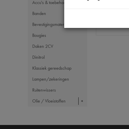
OE Citroën
Accu's & toebehoren
Codes
Banden
Maten
Bevestigingsmateriaal
Bougies
Daken 2CV
Dinitrol
Klassiek gereedschap
Lampen/zekeringen
Ruitenwissers
Olie / Vloeistoffen