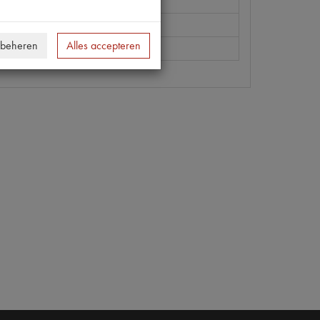
 P327
 beheren
Alles accepteren
 [PW 3]