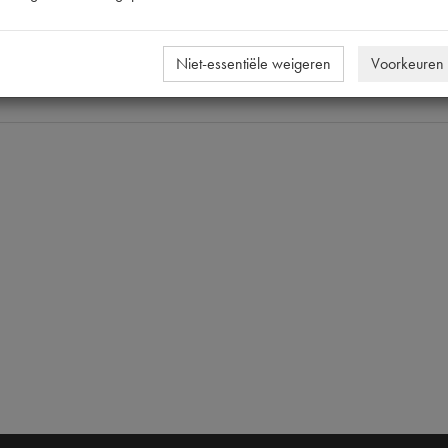
89820
89820 |
Niet-essentiële weigeren
Voorkeuren
8x17x1.5