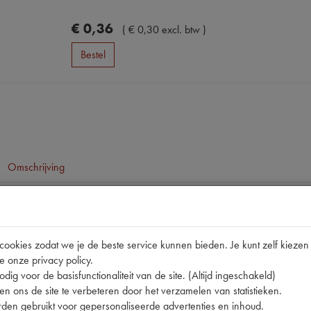
€
0
,
36
(
€
0
,
30
excl. btw
)
Bestel
Omschrijving
pen
11CV/15
okies zodat we je de beste service kunnen bieden. Je kunt zelf kiezen 
e onze privacy policy.
89820
dig voor de basisfunctionaliteit van de site. (Altijd ingeschakeld)
nummer
0
n ons de site te verbeteren door het verzamelen van statistieken.
den gebruikt voor gepersonaliseerde advertenties en inhoud.