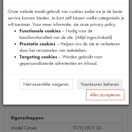
Onze website maakt gebruik van cookies zodat we je de beste
service kunnen bieden. Je kunt zelf kiezen welke categorieën je
wilt toestaan. Voor meer informatie, zie onze privacy policy.
Productnummer
Functionele cookies
– Nodig voor de
6660011
basisfunctionaliteit van de site. (Altijd ingeschakeld)
Prestatie cookies
– Helpen ons de site te verbeteren
Prijs
door het verzamelen van statistieken.
€
0
,
59
(
€
0
,
49
excl. btw
)
Targeting cookies
– Worden gebruikt voor
gepersonaliseerde advertenties en inhoud.
Bestel
Niet-essentiële weigeren
Voorkeuren beheren
Alles accepteren
Specificaties
Omschrijving
Eigenschappen
Model Citroën
11CV/15CV 52-