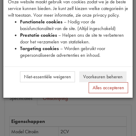
Onze website maakt gebruik van cookies zodat we je de beste
service kunnen bieden. Je kunt zelf kiezen welke categorieën je
wilt toestaan. Voor meer informatie, zie onze privacy policy.
Functionele cookies
– Nodig voor de
Productnummer
basisfunctionaliteit van de site. (Altijd ingeschakeld)
1540504
Prestatie cookies
– Helpen ons de site te verbeteren
door het verzamelen van statistieken.
Prijs
Targeting cookies
– Worden gebruikt voor
€
1
,
05
(
€
0
,
87
excl. btw
)
gepersonaliseerde advertenties en inhoud.
Bestel
Niet-essentiële weigeren
Voorkeuren beheren
Alles accepteren
Specificaties
Omschrijving
Eigenschappen
Model Citroën
2CV