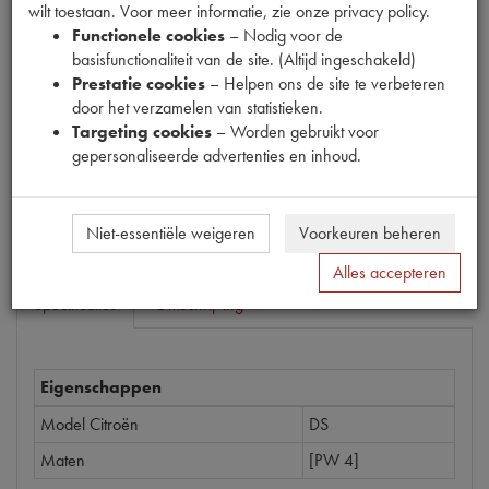
wilt toestaan. Voor meer informatie, zie onze privacy policy.
Functionele cookies
– Nodig voor de
Productnummer
basisfunctionaliteit van de site. (Altijd ingeschakeld)
1540615
Prestatie cookies
– Helpen ons de site te verbeteren
door het verzamelen van statistieken.
Prijs
Targeting cookies
– Worden gebruikt voor
€
1
,
83
(
€
1
,
51
excl. btw
)
gepersonaliseerde advertenties en inhoud.
Bestel
Niet-essentiële weigeren
Voorkeuren beheren
Alles accepteren
Specificaties
Omschrijving
Eigenschappen
Model Citroën
DS
Maten
[PW 4]